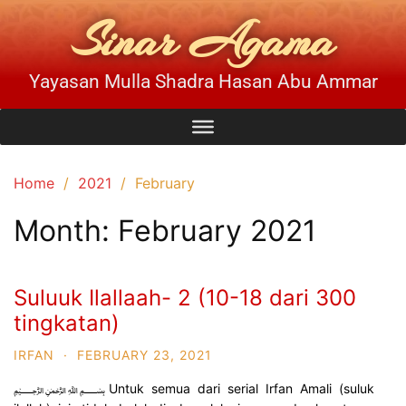
Sinar Agama
Yayasan Mulla Shadra Hasan Abu Ammar
Home
2021
February
Month:
February 2021
Suluuk Ilallaah- 2 (10-18 dari 300
tingkatan)
IRFAN
·
FEBRUARY 23, 2021
﷽ Untuk semua dari serial Irfan Amali (suluk