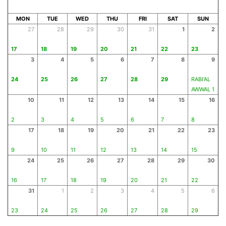
SAFAR 1448
MON
TUE
WED
THU
FRI
SAT
SUN
27
28
29
30
31
1
2
17
18
19
20
21
22
23
3
4
5
6
7
8
9
24
25
26
27
28
29
RABI'AL
AWWAL 1
10
11
12
13
14
15
16
2
3
4
5
6
7
8
17
18
19
20
21
22
23
9
10
11
12
13
14
15
24
25
26
27
28
29
30
16
17
18
19
20
21
22
31
1
2
3
4
5
6
23
24
25
26
27
28
29