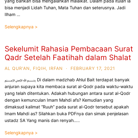
yang bahkan bisa mengalahkan malaikat. Dalam pada itulah ia
bisa menjadi Lidah Tuhan, Mata Tuhan dan seterusnya. Jadi
Ilham …
Selengkapnya >
Sekelumit Rahasia Pembacaan Surat
Qadr Setelah Faatihah dalam Shalat
AL QUR'AN
,
FIQIH
,
IRFAN
·
FEBRUARY 17, 2021
﷽ Di dalam madzhab Ahlul Bait terdapat banyak
anjuran supaya kita membaca surat al-Qodr pada waktu-waktu
yang telah ditentukan. Adakah hubungan antara surat al-Qodr
dengan kemunculan Imam Mahdi afs? Kemudian yang
dimaksud kalimat “Ruuh” pada surat al-Qodr tersebut apakah
Imam Mahdi as? Silahkan buka PDFnya dan simak penjelasan
ustadz SA Yang manis dan renyah…..
Selengkapnya >