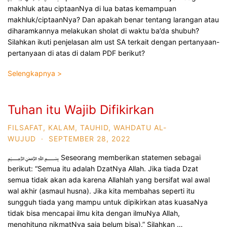
makhluk atau ciptaanNya di lua batas kemampuan
makhluk/ciptaanNya? Dan apakah benar tentang larangan atau
diharamkannya melakukan sholat di waktu ba’da shubuh?
Silahkan ikuti penjelasan alm ust SA terkait dengan pertanyaan-
pertanyaan di atas di dalam PDF berikut?
Selengkapnya >
Tuhan itu Wajib Difikirkan
FILSAFAT
,
KALAM
,
TAUHID
,
WAHDATU AL-
WUJUD
·
SEPTEMBER 28, 2022
﷽ Seseorang memberikan statemen sebagai
berikut: “Semua itu adalah DzatNya Allah. Jika tiada Dzat
semua tidak akan ada karena Allahlah yang bersifat wal awal
wal akhir (asmaul husna). Jika kita membahas seperti itu
sungguh tiada yang mampu untuk dipikirkan atas kuasaNya
tidak bisa mencapai ilmu kita dengan ilmuNya Allah,
menghitung nikmatNya saja belum bisa).” Silahkan …