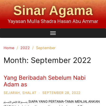
Sinar Agama
Yayasan Mulla Shadra Hasan Abu Ammar
Home
2022
September
Month:
September 2022
Yang Beribadah Sebelum Nabi
Adam as
SEJARAH
,
SHALAT
·
SEPTEMBER 28, 2022
﷽ SIAPA YANG PERTAMA-TAMA MENJALANKAN