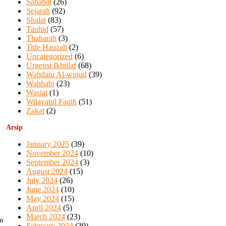
Sahabat
(26)
Sejarah
(92)
Shalat
(83)
Tauhid
(57)
Thaharah
(3)
Title Hauzah
(2)
Uncategorized
(6)
Urgensi Ikhtilaf
(68)
Wahdatu Al-wujud
(39)
Wahhabi
(23)
Wasiat
(1)
Wilayatul Faqih
(51)
Zakat
(2)
Arsip
January 2025
(39)
November 2024
(10)
September 2024
(3)
August 2024
(15)
July 2024
(26)
June 2024
(10)
May 2024
(15)
April 2024
(5)
March 2024
(23)
n
February 2024
(39)