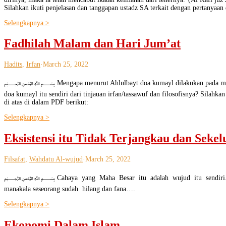
Silahkan ikuti penjelasan dan tanggapan ustadz SA terkait dengan pertanyaa
Selengkapnya >
Fadhilah Malam dan Hari Jum’at
Hadits
,
Irfan
·
March 25, 2022
﷽ Mengapa menurut Ahlulbayt doa kumayl dilakukan pada malam Ju
doa kumayl itu sendiri dari tinjauan irfan/tassawuf dan filosofisnya? Silahk
di atas di dalam PDF berikut:
Selengkapnya >
Eksistensi itu Tidak Terjangkau dan Sekel
Filsafat
,
Wahdatu Al-wujud
·
March 25, 2022
﷽ Cahaya yang Maha Besar itu adalah wujud itu sendiri. Dan wuj
manakala seseorang sudah hilang dan fana….
Selengkapnya >
Ekonomi Dalam Islam