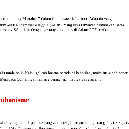
entang Martabat 7 dalam ilmu tasawuf/thoriqot. Adapula yang
rr(arsy)-NurMuhammad-Hayyun (Allah). Yang saya tanyakan dimanakah Batas
stadz SA terkait dengan pertanyaan di atas di dalam PDF berikut:
da baik. Kalau gelisah karena berada di kebatilan, maka itu sudah benar
 Membaca Qur’annya memang benar, tapi niatnya yang salah….
tuhanisme
ng fanatik pada seorang atau mengharuskan orang-orang fanatik kepad
2 hal 308). Pertanyaan: Bagaimana yang disebut fanatik dalam hadits ini?