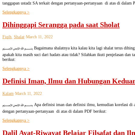
tanggapan ustadz SA terkait dengan pertanyaan-pertanyaan di atas di dalam 
Selengkapnya >
Dihinggapi Serangga pada saat Sholat
Fiqih
,
Shalat
·
March 11, 2022
﷽ Bagaimana shalatnya kita kalau kita lagi shalat terus dihinggapi lal
apakah kita masih suci dari hadats atau tidak? Silahkan ikuti penjelasan dan
berikut:
Selengkapnya >
Definisi Iman, Ilmu dan Hubungan Kedua
Kalam
·
March 11, 2022
﷽ Apa definisi iman dan definisi ilmu, kemudian korelasi di antara k
dengan pertanyaan-pertanyaan di atas di dalam PDF berikut:
Selengkapnya >
Dalil Ayat-Riwayat Belajar Filsafat dan I