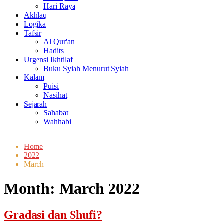
Hari Raya
Akhlaq
Logika
Tafsir
Al Qur'an
Hadits
Urgensi Ikhtilaf
Buku Syiah Menurut Syiah
Kalam
Puisi
Nasihat
Sejarah
Sahabat
Wahhabi
Home
2022
March
Month:
March 2022
Gradasi dan Shufi?