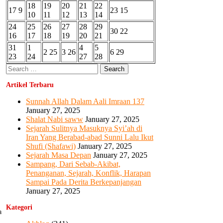
18
19
20
21
22
17
9
23
15
10
11
12
13
14
24
25
26
27
28
29
30
22
16
17
18
19
20
21
31
1
4
5
2
25
3
26
6
29
23
24
27
28
Search
for:
Artikel Terbaru
Sunnah Allah Dalam Aali Imraan 137
January 27, 2025
Shalat Nabi saww
January 27, 2025
Sejarah Sulitnya Masuknya Syi’ah di
Iran Yang Berabad-abad Sunni Lalu Ikut
Shufi (Shafawi)
January 27, 2025
Sejarah Masa Depan
January 27, 2025
Sampang, Dari Sebab-Akibat,
Penanganan, Sejarah, Konflik, Harapan
Sampai Pada Derita Berkepanjangan
January 27, 2025
Kategori
a