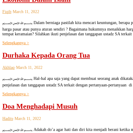
Fiqih
·
March 11, 2022
﷽ Dalam berniaga pastilah kita mencari keuntungan, berapa persenka
harga pasar atau punya aturan sendiri ? Bagaimana hukumnya menaikkan harga
tempat keramaian? Silahkan ikuti penjelasan dan tanggapan ustadz SA terkai
Selengkapnya >
Durhaka Kepada Orang Tua
Akhlaq
·
March 11, 2022
﷽ Hal-hal apa saja yang dapat membuat seorang anak dikatakan durha
penjelasan dan tanggapan ustadz SA terkait dengan pertanyaan-pertanyaan di
Selengkapnya >
Doa Menghadapi Musuh
Hadits
·
March 11, 2022
﷽ Adakah do’a agar hati dan diri kita menjadi berani ketika menghad