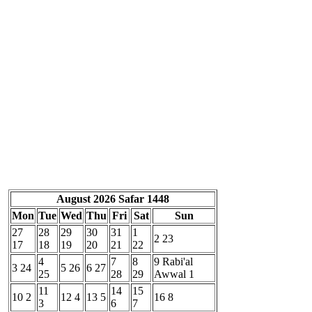
August 2026
Safar 1448
Mon
Tue
Wed
Thu
Fri
Sat
Sun
27
28
29
30
31
1
2
23
17
18
19
20
21
22
4
7
8
9
Rabi'al
3
24
5
26
6
27
25
28
29
Awwal 1
11
14
15
10
2
12
4
13
5
16
8
3
6
7