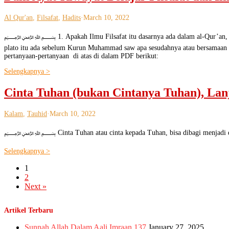
Al Qur'an
,
Filsafat
,
Hadits
·
March 10, 2022
﷽ 1. Apakah Ilmu Filsafat itu dasarnya ada dalam al-Qur’an, jika a
plato itu ada sebelum Kurun Muhammad saw apa sesudahnya atau bersamaan Us
pertanyaan-pertanyaan di atas di dalam PDF berikut:
Selengkapnya >
Cinta Tuhan (bukan Cintanya Tuhan), Lan
Kalam
,
Tauhid
·
March 10, 2022
﷽ Cinta Tuhan atau cinta kepada Tuhan, bisa dibagi menjadi dua, ci
Selengkapnya >
1
2
Next »
Artikel Terbaru
Sunnah Allah Dalam Aali Imraan 137
January 27, 2025