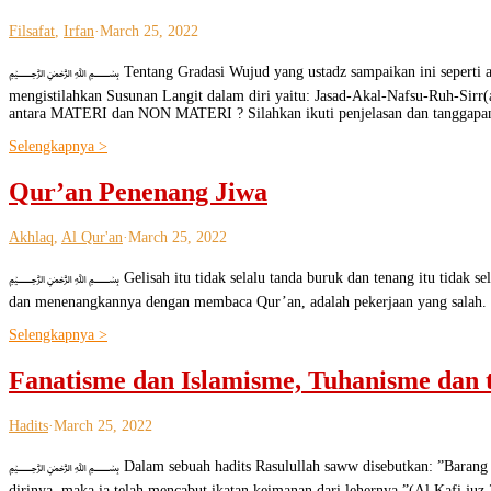
Filsafat
,
Irfan
·
March 25, 2022
﷽ Tentang Gradasi Wujud yang ustadz sampaikan ini seperti ajaran t
mengistilahkan Susunan Langit dalam diri yaitu: Jasad-Akal-Nafsu-Ruh-Si
antara MATERI dan NON MATERI ? Silahkan ikuti penjelasan dan tanggapan u
Selengkapnya >
Qur’an Penenang Jiwa
Akhlaq
,
Al Qur'an
·
March 25, 2022
﷽ Gelisah itu tidak selalu tanda buruk dan tenang itu tidak selalu tan
dan menenangkannya dengan membaca Qur’an, adalah pekerjaan yang salah.
Selengkapnya >
Fanatisme dan Islamisme, Tuhanisme dan 
Hadits
·
March 25, 2022
﷽ Dalam sebuah hadits Rasulullah saww disebutkan: ”Barang siapa ya
dirinya, maka ia telah mencabut ikatan keimanan dari lehernya.”(Al Kafi juz 