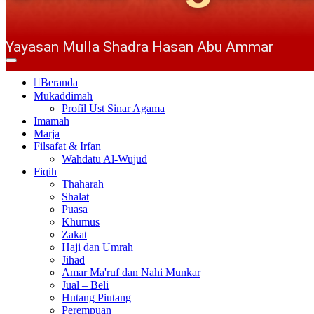
Yayasan Mulla Shadra Hasan Abu Ammar
Beranda
Mukaddimah
Profil Ust Sinar Agama
Imamah
Marja
Filsafat & Irfan
Wahdatu Al-Wujud
Fiqih
Thaharah
Shalat
Puasa
Khumus
Zakat
Haji dan Umrah
Jihad
Amar Ma'ruf dan Nahi Munkar
Jual – Beli
Hutang Piutang
Perempuan