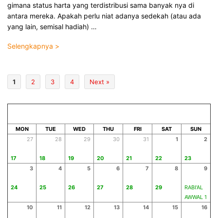
gimana status harta yang terdistribusi sama banyak nya di
antara mereka. Apakah perlu niat adanya sedekah (atau ada
yang lain, semisal hadiah) …
Selengkapnya >
1
2
3
4
Next »
AUGUST 2026
SAFAR 1448
MON
TUE
WED
THU
FRI
SAT
SUN
27
28
29
30
31
1
2
17
18
19
20
21
22
23
3
4
5
6
7
8
9
24
25
26
27
28
29
RABI'AL
AWWAL 1
10
11
12
13
14
15
16