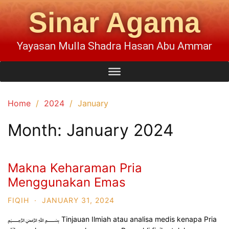
Sinar Agama
Yayasan Mulla Shadra Hasan Abu Ammar
Home
2024
January
Month:
January 2024
Makna Keharaman Pria
Menggunakan Emas
FIQIH
·
JANUARY 31, 2024
﷽ Tinjauan Ilmiah atau analisa medis kenapa Pria