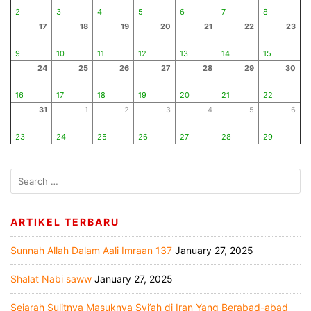
2
3
4
5
6
7
8
17
18
19
20
21
22
23
9
10
11
12
13
14
15
24
25
26
27
28
29
30
16
17
18
19
20
21
22
31
1
2
3
4
5
6
23
24
25
26
27
28
29
ARTIKEL TERBARU
Sunnah Allah Dalam Aali Imraan 137
January 27, 2025
Shalat Nabi saww
January 27, 2025
Sejarah Sulitnya Masuknya Syi’ah di Iran Yang Berabad-abad