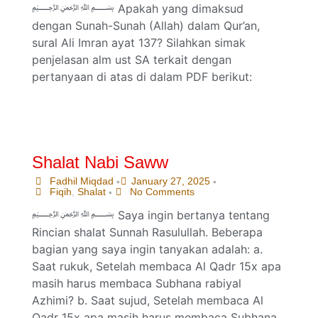
﷽ Apakah yang dimaksud
dengan Sunah-Sunah (Allah) dalam Qur’an,
sural Ali Imran ayat 137? Silahkan simak
penjelasan alm ust SA terkait dengan
pertanyaan di atas di dalam PDF berikut:
Shalat Nabi Saww
Fadhil Miqdad
January 27, 2025
•
•
Fiqih
,
Shalat
No Comments
•
﷽ Saya ingin bertanya tentang
Rincian shalat Sunnah Rasulullah. Beberapa
bagian yang saya ingin tanyakan adalah: a.
Saat rukuk, Setelah membaca Al Qadr 15x apa
masih harus membaca Subhana rabiyal
Azhimi? b. Saat sujud, Setelah membaca Al
Qadr 15x apa masih harus membaca Subhana