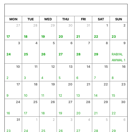
AUGUST 2026
SAFAR 1448
MON
TUE
WED
THU
FRI
SAT
SUN
27
28
29
30
31
1
2
17
18
19
20
21
22
23
3
4
5
6
7
8
9
24
25
26
27
28
29
RABI'AL
AWWAL 1
10
11
12
13
14
15
16
2
3
4
5
6
7
8
17
18
19
20
21
22
23
9
10
11
12
13
14
15
24
25
26
27
28
29
30
16
17
18
19
20
21
22
31
1
2
3
4
5
6
23
24
25
26
27
28
29