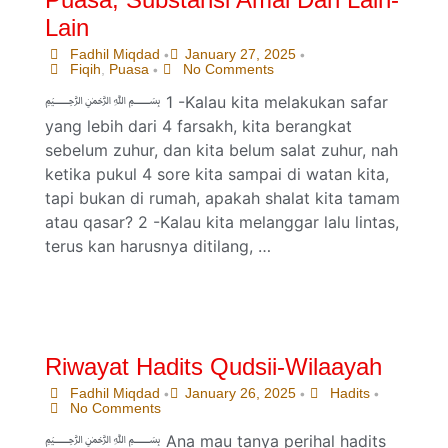
Lain
Fadhil Miqdad
January 27, 2025
•
•
Fiqih
,
Puasa
No Comments
•
﷽ 1 -Kalau kita melakukan safar
yang lebih dari 4 farsakh, kita berangkat
sebelum zuhur, dan kita belum salat zuhur, nah
ketika pukul 4 sore kita sampai di watan kita,
tapi bukan di rumah, apakah shalat kita tamam
atau qasar? 2 -Kalau kita melanggar lalu lintas,
terus kan harusnya ditilang, …
Riwayat Hadits Qudsii-Wilaayah
Fadhil Miqdad
January 26, 2025
Hadits
•
•
•
No Comments
﷽ Ana mau tanya perihal hadits