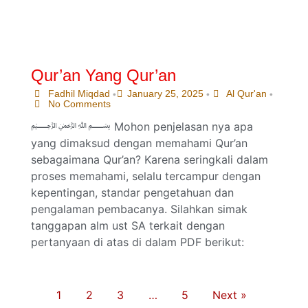
Qur’an Yang Qur’an
Fadhil Miqdad
January 25, 2025
Al Qur'an
•
•
•
No Comments
﷽ Mohon penjelasan nya apa
yang dimaksud dengan memahami Qur’an
sebagaimana Qur’an? Karena seringkali dalam
proses memahami, selalu tercampur dengan
kepentingan, standar pengetahuan dan
pengalaman pembacanya. Silahkan simak
tanggapan alm ust SA terkait dengan
pertanyaan di atas di dalam PDF berikut:
1
2
3
…
5
Next »