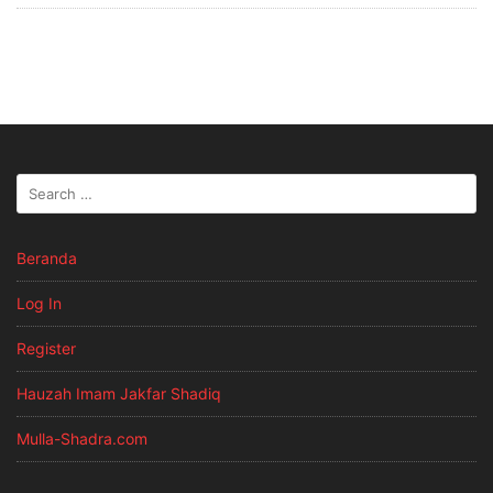
Beranda
Log In
Register
Hauzah Imam Jakfar Shadiq
Mulla-Shadra.com